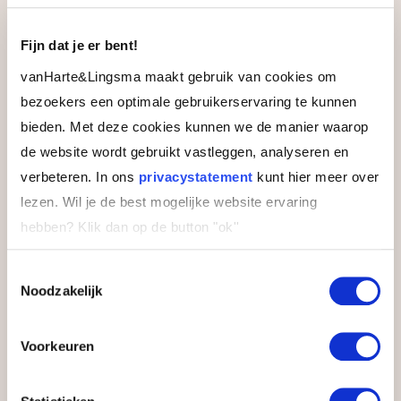
Leerlocatie
Fijn dat je er bent!
vanHarte&Lingsma maakt gebruik van cookies om
bezoekers een optimale gebruikerservaring te kunnen
Bilderberg Hotel ’t Speulderbos
bieden. Met deze cookies kunnen we de manier waarop
Verblijf in dit charmante hotel in het groene hart
de website wordt gebruikt vastleggen, analyseren en
van de Veluwe. Een prachtige omgeving voor een
prachtige training.
verbeteren. In ons
privacystatement
kunt hier meer over
lezen. Wil je de best mogelijke website ervaring
hebben?
Klik dan op de button "ok''
Toestemmingsselectie
Noodzakelijk
Voorkeuren