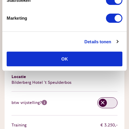
Statistieken
Marketing
Samenvatting
Details tonen
Startdatum
bijna vol
17 augustus 2026
OK
Training
Innerlijk Leiderschap
Locatie
Bilderberg Hotel 't Speulderbos
btw vrijstelling?
Training
€ 3.250,-