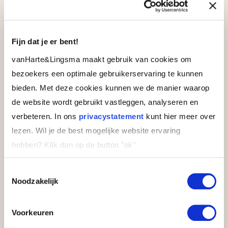
13 november 2026
Fijn dat je er bent!
Leerlocatie
vanHarte&Lingsma maakt gebruik van cookies om
bezoekers een optimale gebruikerservaring te kunnen
bieden. Met deze cookies kunnen we de manier waarop
Bilderberg Hotel ’t Speulderbos
de website wordt gebruikt vastleggen, analyseren en
Verblijf in dit charmante hotel in het groene hart
verbeteren. In ons
privacystatement
kunt hier meer over
van de Veluwe. Een prachtige omgeving voor een
prachtige training.
lezen. Wil je de best mogelijke website ervaring
hebben?
Klik dan op de button "ok''
Toestemmingsselectie
Noodzakelijk
Voorkeuren