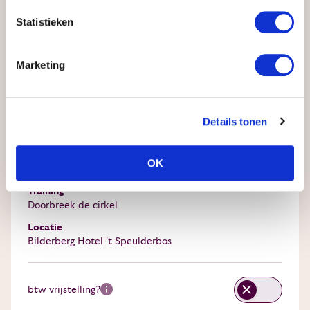
Statistieken
Marketing
Samenvatting
Details tonen
Startdatum
OK
beschikbaar
22 september 2026
Training
Doorbreek de cirkel
Locatie
Bilderberg Hotel 't Speulderbos
btw vrijstelling?