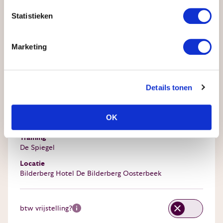
Statistieken
Marketing
Samenvatting
Details tonen
Startdatum
OK
beschikbaar
30 september 2026
Training
De Spiegel
Locatie
Bilderberg Hotel De Bilderberg Oosterbeek
btw vrijstelling?