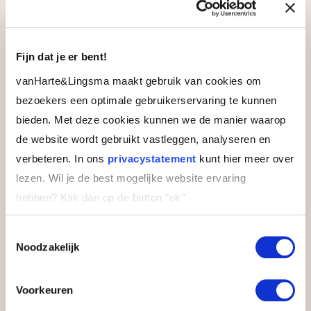
2 november 2026
Fijn dat je er bent!
Leerlocatie
vanHarte&Lingsma maakt gebruik van cookies om
bezoekers een optimale gebruikerservaring te kunnen
bieden. Met deze cookies kunnen we de manier waarop
Bilderberg Hotel De Bilderberg Oosterbeek
de website wordt gebruikt vastleggen, analyseren en
Prachtige gelegen in de bossen van de Veluwe,
verbeteren. In ons
privacystatement
kunt hier meer over
een oase van rust. Perfect voor een impactvolle
training.
lezen. Wil je de best mogelijke website ervaring
hebben?
Klik dan op de button "ok''
Toestemmingsselectie
Noodzakelijk
Voorkeuren