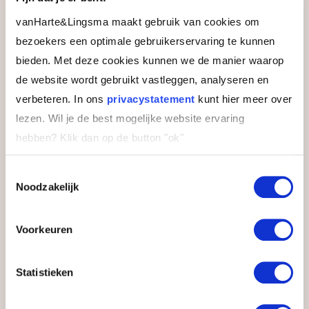
E-mailadres
vanHarte&Lingsma maakt gebruik van cookies om
bezoekers een optimale gebruikerservaring te kunnen
bieden. Met deze cookies kunnen we de manier waarop
Instemming
Ja, ik ontvang graag updates over
de website wordt gebruikt vastleggen, analyseren en
deze en andere opleidingen
verbeteren. In ons
privacystatement
kunt hier meer over
lezen. Wil je de best mogelijke website ervaring
Door de brochure aan te vragen, ga je ermee
hebben?
Klik dan op de button "ok''
akkoord dat we je contactgegevens gebruiken
om de informatie toe te sturen en telefonisch
of per e-mail contact met je op te nemen voor
Toestemmingsselectie
een vrijblijvende ontvangstcheck en passend
Noodzakelijk
studieadvies.
Voorkeuren
Statistieken