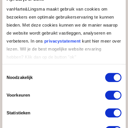
E-mailadres
vanHarte&Lingsma maakt gebruik van cookies om
bezoekers een optimale gebruikerservaring te kunnen
bieden. Met deze cookies kunnen we de manier waarop
Instemming
Ja, ik ontvang graag updates over
de website wordt gebruikt vastleggen, analyseren en
deze en andere opleidingen
verbeteren. In ons
privacystatement
kunt hier meer over
lezen. Wil je de best mogelijke website ervaring
Door de brochure aan te vragen, ga je ermee
hebben?
Klik dan op de button "ok''
akkoord dat we je contactgegevens gebruiken
om de informatie toe te sturen en telefonisch
of per e-mail contact met je op te nemen voor
Toestemmingsselectie
een vrijblijvende ontvangstcheck en passend
Noodzakelijk
studieadvies.
Voorkeuren
Statistieken